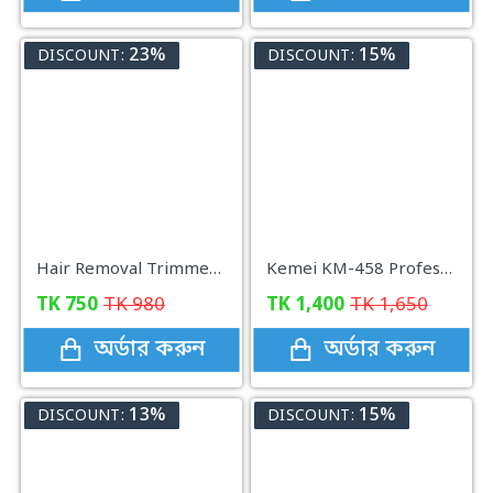
23%
15%
DISCOUNT:
DISCOUNT:
Hair Removal Trimmer Shaver Groom Eyebrow Nose Care
Kemei KM-458 Professional Hair Straightener
TK
750
TK
980
TK
1,400
TK
1,650
অর্ডার করুন
অর্ডার করুন
13%
15%
DISCOUNT:
DISCOUNT: