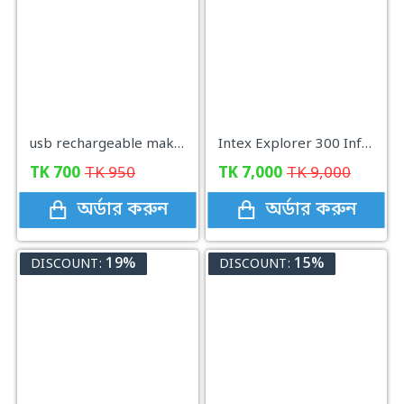
usb rechargeable makeup mirror fan with cute led ligh
Intex Explorer 300 Inflatable Boat Set with Air Pump 3 Person
TK
700
TK
950
TK
7,000
TK
9,000
অর্ডার করুন
অর্ডার করুন
19%
15%
DISCOUNT:
DISCOUNT: