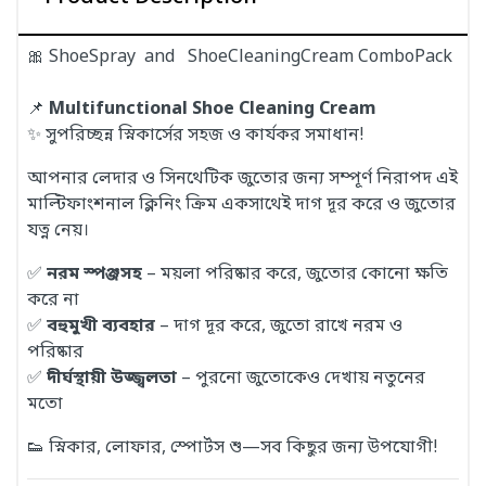
🎀 ShoeSpray and ShoeCleaningCream ComboPack
📌
Multifunctional Shoe Cleaning Cream
✨ সুপরিচ্ছন্ন স্নিকার্সের সহজ ও কার্যকর সমাধান!
আপনার লেদার ও সিনথেটিক জুতোর জন্য সম্পূর্ণ নিরাপদ এই
মাল্টিফাংশনাল ক্লিনিং ক্রিম একসাথেই দাগ দূর করে ও জুতোর
যত্ন নেয়।
✅
নরম স্পঞ্জসহ
– ময়লা পরিষ্কার করে, জুতোর কোনো ক্ষতি
করে না
✅
বহুমুখী ব্যবহার
– দাগ দূর করে, জুতো রাখে নরম ও
পরিষ্কার
✅
দীর্ঘস্থায়ী উজ্জ্বলতা
– পুরনো জুতোকেও দেখায় নতুনের
মতো
👟 স্নিকার, লোফার, স্পোর্টস শু—সব কিছুর জন্য উপযোগী!