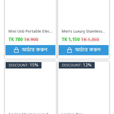
Mini Usb Portable Electric Hair Razer
Men's Luxury Stainless Steel Watch for Men GOLDEN
TK
780
TK
900
TK
1,150
TK
1,350
অর্ডার করুন
অর্ডার করুন
15%
12%
DISCOUNT:
DISCOUNT: