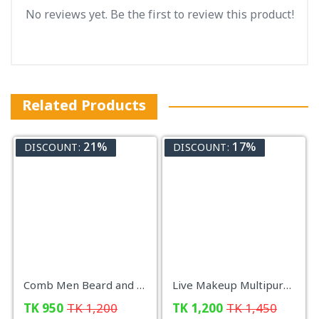
No reviews yet. Be the first to review this product!
Related Products
21%
17%
DISCOUNT:
DISCOUNT:
Comb Men Beard and Hair Quick Straightener
Live Makeup Multipurpose Ring Lamp With Mobile Stand
TK
950
TK
1,200
TK
1,200
TK
1,450