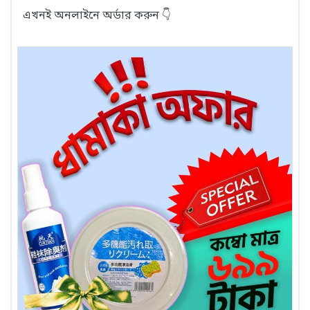
এখনই অনলাইনে অর্ডার করুন 👇